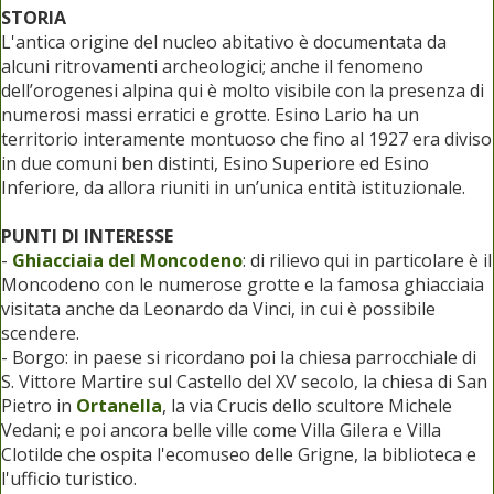
STORIA
L'antica origine del nucleo abitativo è documentata da
alcuni ritrovamenti archeologici; anche il fenomeno
dell’orogenesi alpina qui è molto visibile con la presenza di
numerosi massi erratici e grotte. Esino Lario ha un
territorio interamente montuoso che fino al 1927 era diviso
in due comuni ben distinti, Esino Superiore ed Esino
Inferiore, da allora riuniti in un’unica entità istituzionale.
PUNTI DI INTERESSE
-
Ghiacciaia del Moncodeno
: di rilievo qui in particolare è il
Moncodeno con le numerose grotte e la famosa ghiacciaia
visitata anche da Leonardo da Vinci, in cui è possibile
scendere.
- Borgo: in paese si ricordano poi la chiesa parrocchiale di
S. Vittore Martire sul Castello del XV secolo, la chiesa di San
Pietro in
Ortanella
, la via Crucis dello scultore Michele
Vedani; e poi ancora belle ville come Villa Gilera e Villa
Clotilde che ospita l'ecomuseo delle Grigne, la biblioteca e
l'ufficio turistico.