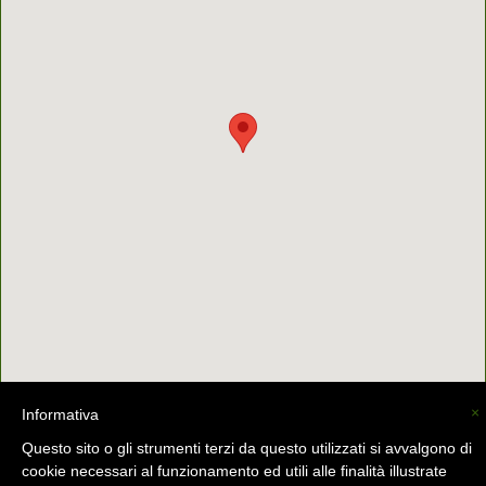
×
Informativa
La Valsassina (C) -
info@lavalsassina.com
-
Questo sito o gli strumenti terzi da questo utilizzati si avvalgono di
cookie necessari al funzionamento ed utili alle finalità illustrate