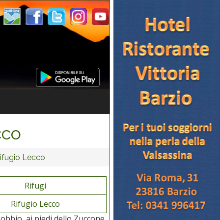
cco
ifugio Lecco
Rifugi
Rifugio Lecco
 Bobbio, ai piedi dello Zuccone