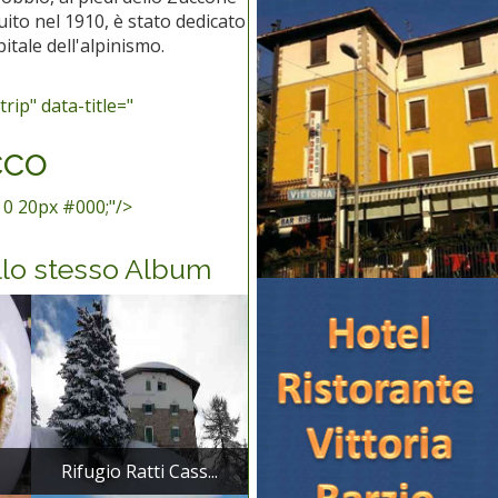
ito nel 1910, è stato dedicato
pitale dell'alpinismo.
rip" data-title="
cco
 0 20px #000;"/>
llo stesso Album
Rifugio Ratti Cass...