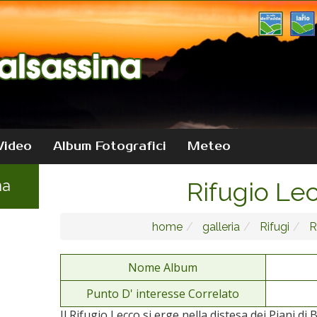
Video
Album Fotografici
Meteo
na
Rifugio Le
home
galleria
Rifugi
R
Nome Album
Punto D' interesse Correlato
Il Rifugio Lecco si erge nella distesa dei Piani di