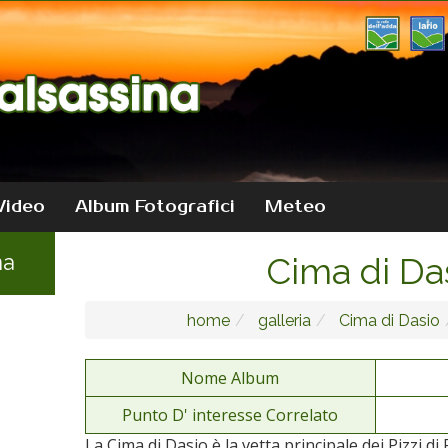
Video
Album Fotografici
Meteo
na
Cima di Da
home
galleria
Cima di Dasio
Nome Album
Punto D' interesse Correlato
La Cima di Dasio è la vetta principale dei Pizzi d