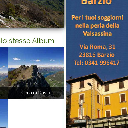
llo stesso Album
..
Cima di Dasio