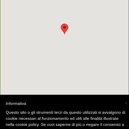
×
Informativa
La Valsassina (C) -
info@lavalsassina.com
-
Questo sito o gli strumenti terzi da questo utilizzati si avvalgono di
cookie necessari al funzionamento ed utili alle finalità illustrate
nella cookie policy. Se vuoi saperne di più o negare il consenso a