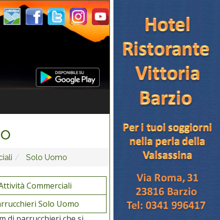
mo
iali
Solo Uomo
Attività Commerciali
rrucchieri Solo Uomo
 di parrucchieri che si