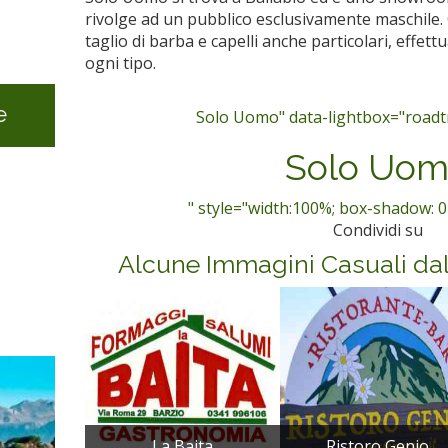
rivolge ad un pubblico esclusivamente maschile. 
taglio di barba e capelli anche particolari, effet
ogni tipo.
e
Solo Uomo" data-lightbox="roadtri
Solo Uo
" style="width:100%; box-shadow: 0
Condividi su
Alcune Immagini Casuali da
La Baita
Ristoro Genio