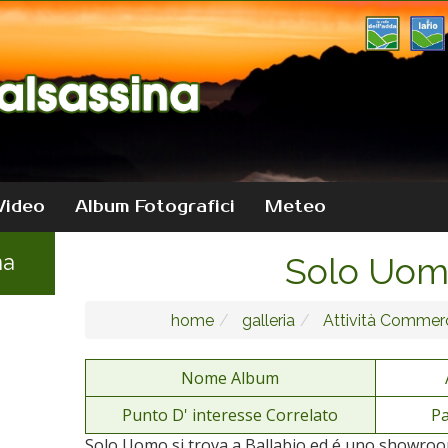
Video
Album Fotografici
Meteo
na
Solo Uo
home
galleria
Attività Commerc
Nome Album
Punto D' interesse Correlato
Pa
Solo Uomo si trova a Ballabio ed é uno showroom