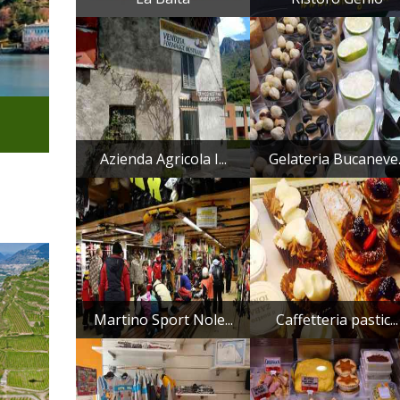
Azienda Agricola I...
Gelateria Bucaneve..
Martino Sport Nole...
Caffetteria pastic...