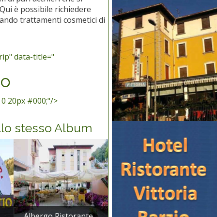
Qui è possibile richiedere
tuando trattamenti cosmetici di
p" data-title="
mo
 0 20px #000;"/>
llo stesso Album
Albergo Ristorante...