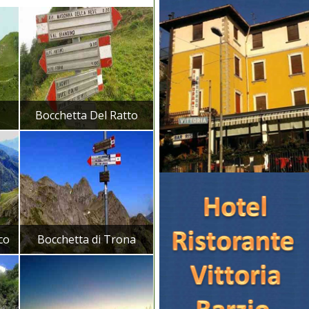
Bocchetta Del Ratto
co
Bocchetta di Trona