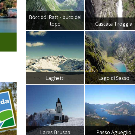
Böcc dól Ratt - buco del
topo
Cascata Troggia
Laghetti
Lago di Sasso
Lares Brusaa
Passo Agueglio