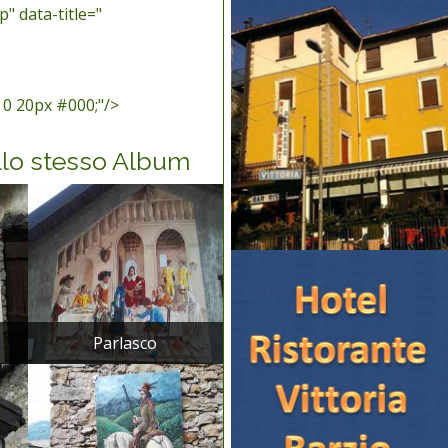
" data-title="
 0 20px #000;"/>
llo stesso Album
Parlasco