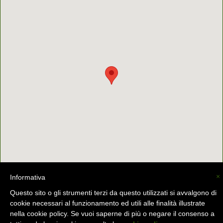
×
Informativa
Questo sito o gli strumenti terzi da questo utilizzati si avvalgono di
cookie necessari al funzionamento ed utili alle finalità illustrate
nella cookie policy. Se vuoi saperne di più o negare il consenso a
La Valsassina (C) -
info@lavalsassina.com
-