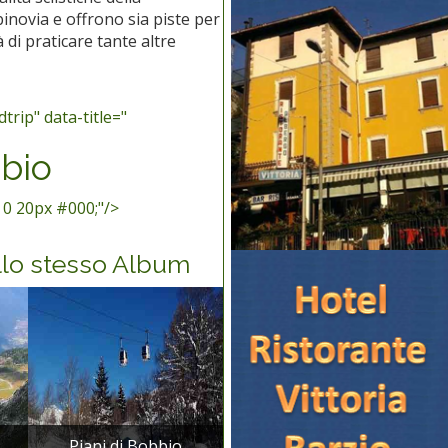
inovia e offrono sia piste per
à di praticare tante altre
trip" data-title="
bbio
 0 20px #000;"/>
llo stesso Album
Piani di Bobbio