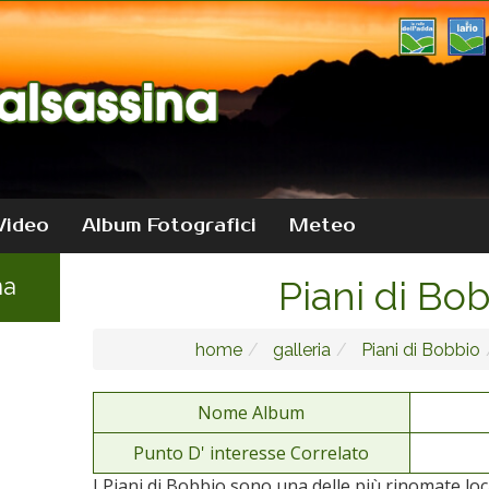
Video
Album Fotografici
Meteo
na
Piani di Bo
home
galleria
Piani di Bobbio
Nome Album
Punto D' interesse Correlato
I Piani di Bobbio sono una delle più rinomate local