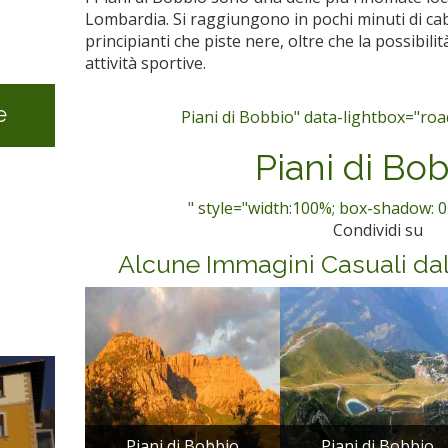
Lombardia. Si raggiungono in pochi minuti di cab
principianti che piste nere, oltre che la possibilit
attività sportive.
e
Piani di Bobbio" data-lightbox="road
Piani di Bo
" style="width:100%; box-shadow: 0
Condividi su
Alcune Immagini Casuali da
Piani di Bobbio
Piani di Bobbio