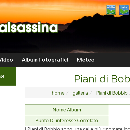
Video
Album Fotografici
Meteo
na
Piani di Bo
home
galleria
Piani di Bobbio
Nome Album
Punto D' interesse Correlato
I Piani di Bobbio sono una delle più rinomate local