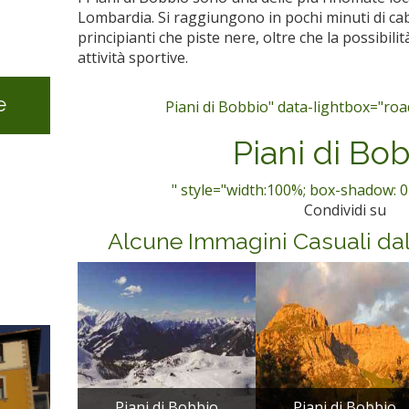
Lombardia. Si raggiungono in pochi minuti di cab
principianti che piste nere, oltre che la possibilit
attività sportive.
e
Piani di Bobbio" data-lightbox="road
Piani di Bo
" style="width:100%; box-shadow: 0
Condividi su
Alcune Immagini Casuali da
Piani di Bobbio
Piani di Bobbio