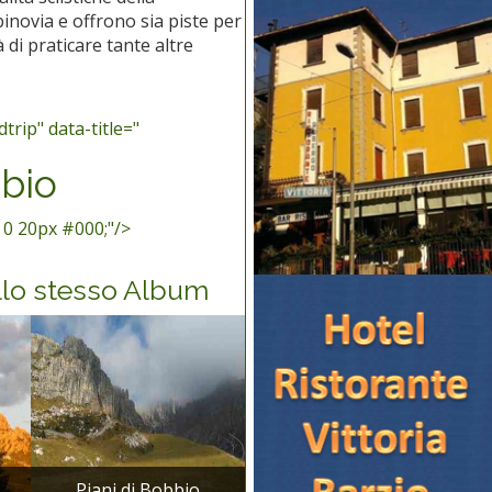
inovia e offrono sia piste per
à di praticare tante altre
trip" data-title="
bbio
 0 20px #000;"/>
llo stesso Album
Piani di Bobbio